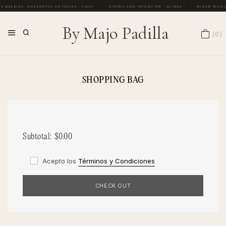
•
•
S MUEBLES, DIFERENTES HISTORIAS - PAPRI
DISEÑO CON INTENCIÓN - ALINEA
BLOOM WILDLY
By Majo Padilla
0
SHOPPING BAG
Subtotal:
$0.00
Acepto los
Términos y Condiciones
CHECK OUT